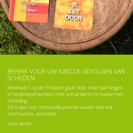
BEPERK VOOR UW KIND DE GEVOLGEN VAN
SCHEIDEN
Minimaal 1 op de 3 relaties gaan stuk. Ieder jaar krijgen
in Nederland hierdoor heel veel kinderen te maken met
scheiding.
Dit is een zeer stressvolle periode waarin veel wat
vertrouwd is, verandert.
Lees verder