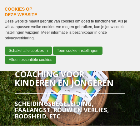
COOKIES OP
DEZE WEBSITE
Deze website maakt gebruik van cookies om goed te functioneren. Als je
wilt aanpassen welke cookies we mogen gebruiken, kan je jouw cookie-
instellingen wijzigen. Meer informatie is beschikbaar in onze
privacyverklaring
.
Schakel alle cookies in
Toon cookie-instellingen
Alleen essentiële cookies
COACHING VOOR
KINDEREN EN JONGEREN
SCHEIDINGSBEGELEIDING,
FAALANGST, ROUW EN VERLIES,
BOOSHEID, ETC.